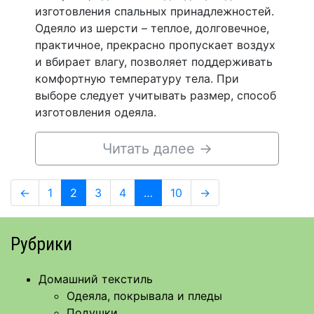
изготовления спальных принадлежностей.
Одеяло из шерсти – теплое, долговечное,
практичное, прекрасно пропускает воздух
и вбирает влагу, позволяет поддерживать
комфортную температуру тела. При
выборе следует учитывать размер, способ
изготовления одеяла.
Читать далее
→
Навигация
Page
Page
Page
Page
Page
←
1
2
3
4
…
10
→
по
записям
Рубрики
Домашний текстиль
Одеяла, покрывала и пледы
Подушки