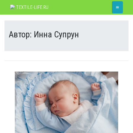
Skip
≡
TEXTILE-LIFE.RU
to
content
Автор:
Инна Супрун