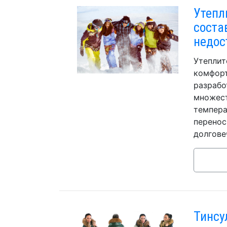
Утепли
соста
недос
Утеплит
комфорт
разрабо
множест
темпера
перенос
долгове
Тинсу