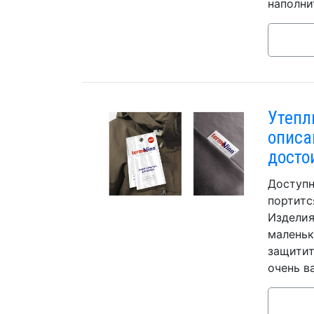
наполни
Утепл
описа
досто
Доступн
портитс
Изделия
маленьк
защитит
очень в