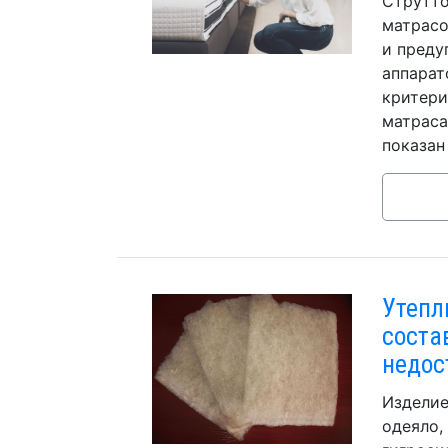
Струтто
матрасо
и преду
аппарат
критери
матраса
показан
Утепл
соста
недос
Изделие
одеяло,