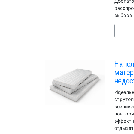
Достато
расспро
выбора 
Напол
матер
недос
Идеальн
струтоп
возника
повторя
эффект 
отдыхат