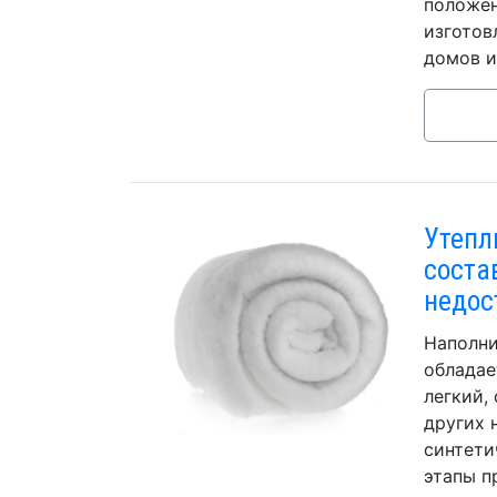
положен
изготов
домов и 
Утепл
соста
недос
Наполни
обладае
легкий,
других 
синтети
этапы п