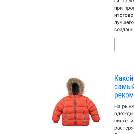
гигроск
при про
итогово
лучшего
созданн
Какой
самый
реком
На рынк
одежды 
синтети
растеря