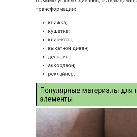
Помимо угловых диванов, есть изделия
трансформации:
книжка;
кушетка;
клик-клак;
выкатной диван;
дельфин;
аккордеон;
реклайнер.
Популярные материалы для 
элементы