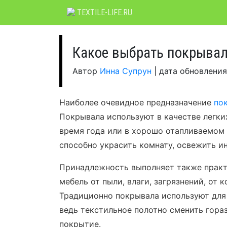
Skip
TEXTILE-LIFE.RU
to
content
Какое выбрать покрывал
Автор
Инна Супрун
|
дата обновлени
Наиболее очевидное предназначение
по
Покрывала используют в качестве легких
время года или в хорошо отапливаемом
способно украсить комнату, освежить и
Принадлежность выполняет также практ
мебель от пыли, влаги, загрязнений, от 
Традиционно покрывала используют для 
ведь текстильное полотно сменить гора
покрытие.