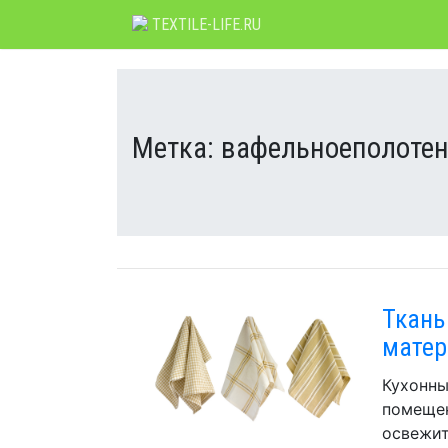
Skip
TEXTILE-LIFE.RU
to
content
Метка:
вафельноеполоте
Ткань
матер
Кухонны
помещен
освежит