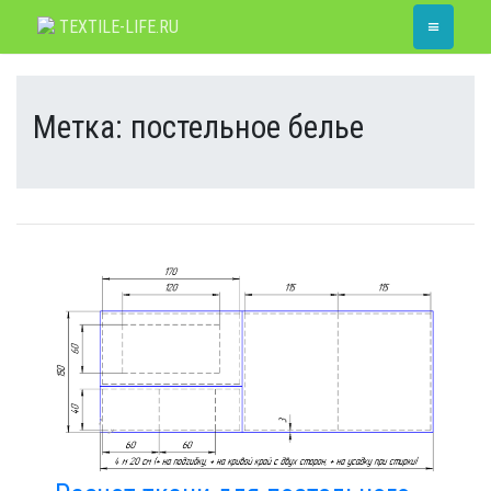
Skip
≡
TEXTILE-LIFE.RU
to
content
Метка:
постельное белье