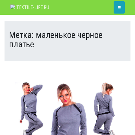
Skip
≡
TEXTILE-LIFE.RU
to
content
Метка:
маленькое черное
платье