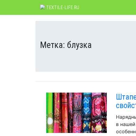
Skip
TEXTILE-LIFE.RU
to
content
Метка:
блузка
Штапе
свойс
Нарядны
в нашей
особенн