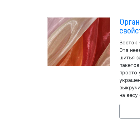
Орган
свойс
Восток 
Эта нев
шитья з
пакетов
просто 
украшен
выкручи
на весу