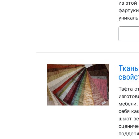
из этой
фартуки
уникаль
Ткань
свойс
Тафта о
изготов
мебели.
себя ка
шьют ве
сцениче
поддерж