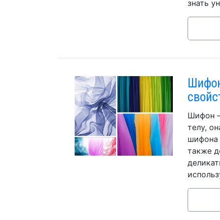
знать у
Шифон
свойс
Шифон —
телу, о
шифона 
также д
деликат
использ