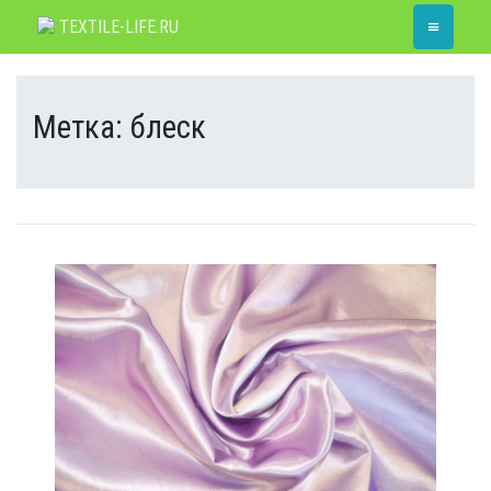
Skip
≡
TEXTILE-LIFE.RU
to
content
Метка:
блеск