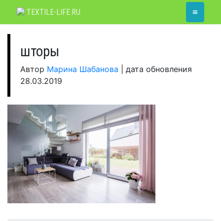
Skip
≡
TEXTILE-LIFE.RU
to
content
шторы
Автор
Марина Шабанова
|
дата обновления
28.03.2019