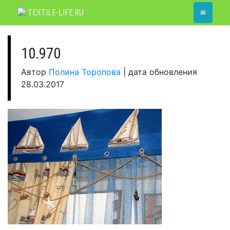
Skip
≡
TEXTILE-LIFE.RU
to
content
10.970
Автор
Полина Торопова
|
дата обновления
28.03.2017