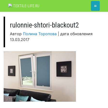
Skip
≡
TEXTILE-LIFE.RU
to
content
rulonnie-shtori-blackout2
Автор
Полина Торопова
|
дата обновления
13.03.2017