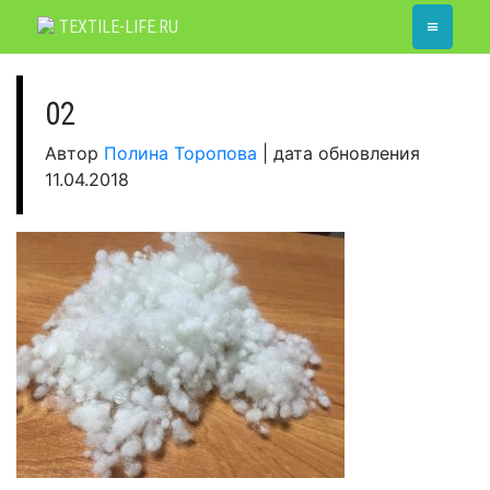
Skip
≡
TEXTILE-LIFE.RU
to
content
02
Автор
Полина Торопова
|
дата обновления
11.04.2018