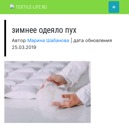
Skip
≡
TEXTILE-LIFE.RU
to
content
зимнее одеяло пух
Автор
Марина Шабанова
|
дата обновления
25.03.2019