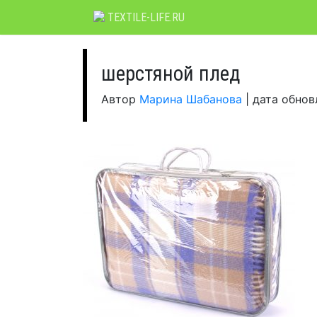
Skip
TEXTILE-LIFE.RU
to
content
шерстяной плед
Автор
Марина Шабанова
|
дата обно