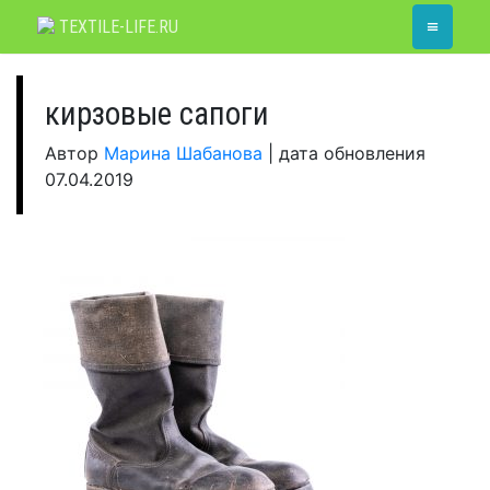
Skip
≡
TEXTILE-LIFE.RU
to
content
кирзовые сапоги
Автор
Марина Шабанова
|
дата обновления
07.04.2019