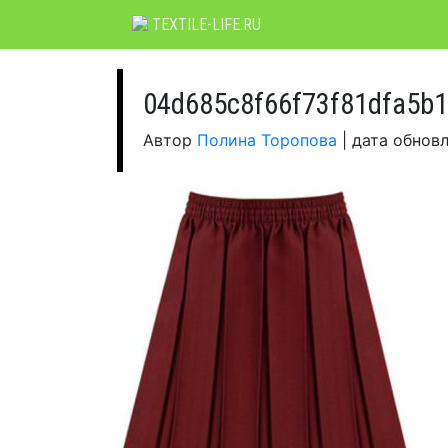
Skip
TEXTILE-LIFE.RU
to
content
04d685c8f66f73f81dfa5b
Автор
Полина Торопова
|
дата обнов