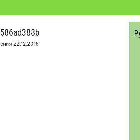
1586ad388b
Р
ления
22.12.2016