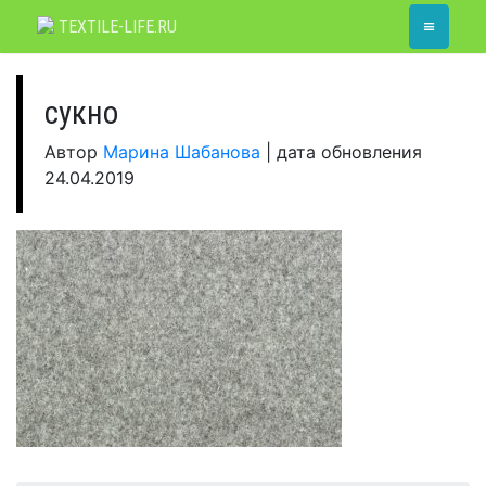
Skip
≡
TEXTILE-LIFE.RU
to
content
сукно
Автор
Марина Шабанова
|
дата обновления
24.04.2019