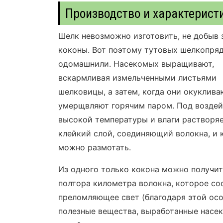
Производство и характерист
Шелк невозможно изготовить, не добыв 
коконы. Вот поэтому тутовых шелкопря
одомашнили. Насекомых выращивают,
вскармливая измельченными листьями
шелковицы, а затем, когда они окуклива
умерщвляют горячим паром. Под возде
высокой температуры и влаги растворя
клейкий слой, соединяющий волокна, и 
можно размотать.
Из одного только кокона можно получи
полтора километра волокна, которое сос
преломляющее свет (благодаря этой особ
полезные вещества, выработанные насек