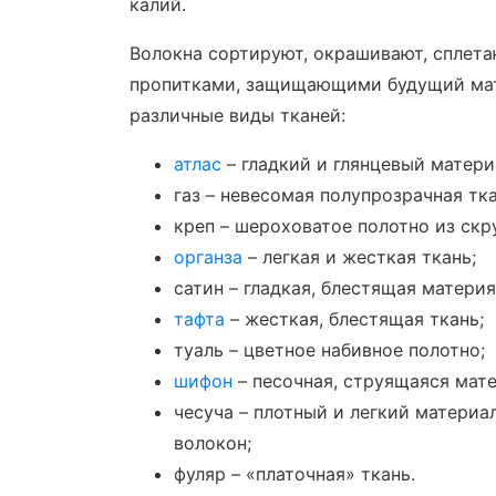
калий.
Волокна сортируют, окрашивают, сплета
пропитками, защищающими будущий мате
различные виды тканей:
атлас
– гладкий и глянцевый матери
газ – невесомая полупрозрачная тка
креп – шероховатое полотно из скр
органза
– легкая и жесткая ткань;
сатин – гладкая, блестящая материя
тафта
– жесткая, блестящая ткань;
туаль – цветное набивное полотно;
шифон
– песочная, струящаяся мате
чесуча – плотный и легкий материа
волокон;
фуляр – «платочная» ткань.