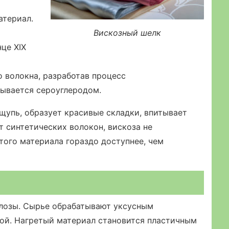
атериал.
Вискозный шелк
нце XIX
 волокна, разработав процесс
тывается сероуглеродом.
щупь, образует красивые складки, впитывает
от синтетических волокон, вискоза не
того материала гораздо доступнее, чем
люлозы. Сырье обрабатывают уксусным
ой. Нагретый материал становится пластичным