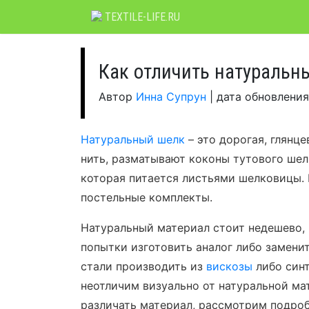
Skip
TEXTILE-LIFE.RU
to
content
Как отличить натуральн
Автор
Инна Супрун
|
дата обновлени
Натуральный шелк
– это дорогая, глянц
нить, разматывают коконы тутового шелк
которая питается листьями шелковицы. 
постельные комплекты.
Натуральный материал стоит недешево,
попытки изготовить аналог либо заменит
стали производить из
вискозы
либо синт
неотличим визуально от натуральной мат
различать материал, рассмотрим подроб