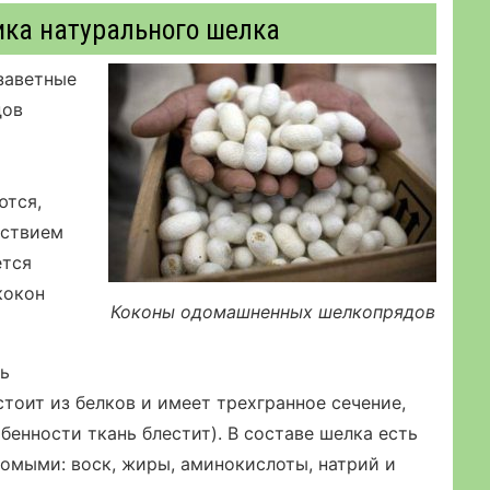
ика натурального шелка
заветные
дов
ются,
йствием
ется
кокон
Коконы одомашненных шелкопрядов
ть
тоит из белков и имеет трехгранное сечение,
енности ткань блестит). В составе шелка есть
омыми: воск, жиры, аминокислоты, натрий и