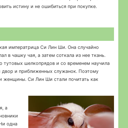
вить истину и не ошибиться при покупке.
ская императрица Си Лин Ши. Она случайно
л в чашку чая, а затем соткала из нее ткань.
ю тутовых шелкопрядов и со временем научила
й двор и приближенных служанок. Поэтому
и женщины. Си Лин Ши стали почитать как
я, а
новники
Ни одна