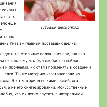
ащивания
у коконы
ах, в то
шелк еще
Тутовый шелкопряд
с
и ткань
 день Китай – главный поставщик шелка.
оздать текстильные волокна из сои, однако
спеха, потому что был изобретен нейлон.
и и прочными, их стали применять в создании
и шелка. Также материю изготавливали из
коза. Этот материал не химический, его
ья, а не его синтезировании. Искусственные
обно, что их легко спутать с натуральной