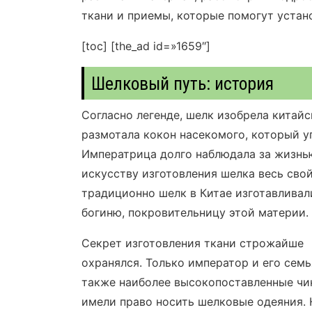
ткани и приемы, которые помогут устано
[toc]
[the_ad id=»1659″]
Шелковый путь: история
Согласно легенде, шелк изобрела китай
размотала кокон насекомого, который упа
Императрица долго наблюдала за жизнь
искусству изготовления шелка весь сво
традиционно шелк в Китае изготавливал
богиню, покровительницу этой материи.
Секрет изготовления ткани строжайше
охранялся. Только император и его семь
также наиболее высокопоставленные чи
имели право носить шелковые одеяния. 