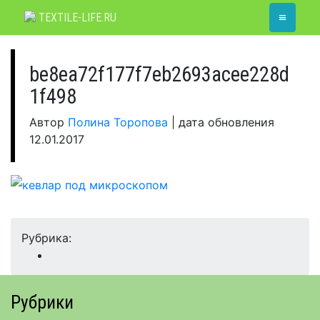
Skip
≡
TEXTILE-LIFE.RU
to
content
be8ea72f177f7eb2693acee228d
1f498
Автор
Полина Торопова
|
дата обновления
12.01.2017
Рубрика:
Рубрики