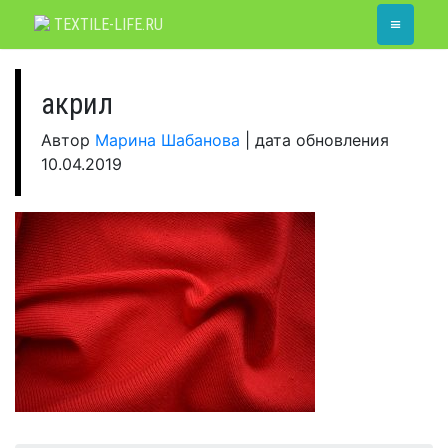
Skip
≡
TEXTILE-LIFE.RU
to
content
акрил
Автор
Марина Шабанова
|
дата обновления
10.04.2019