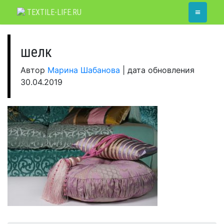
Skip
≡
TEXTILE-LIFE.RU
to
content
шелк
Автор
Марина Шабанова
|
дата обновления
30.04.2019