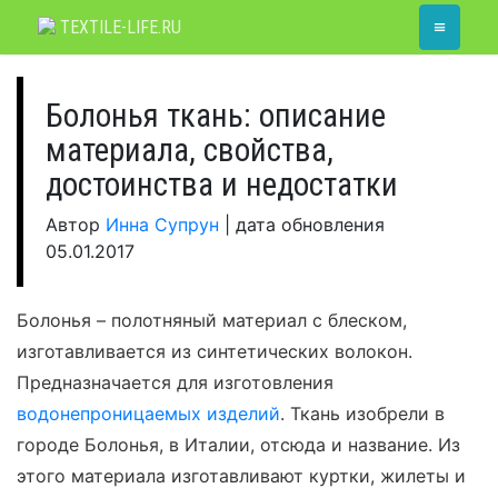
Skip
≡
TEXTILE-LIFE.RU
to
content
Болонья ткань: описание
материала, свойства,
достоинства и недостатки
Автор
Инна Супрун
|
дата обновления
05.01.2017
Болонья – полотняный материал с блеском,
изготавливается из синтетических волокон.
Предназначается для изготовления
водонепроницаемых изделий
. Ткань изобрели в
городе Болонья, в Италии, отсюда и название. Из
этого материала изготавливают куртки, жилеты и