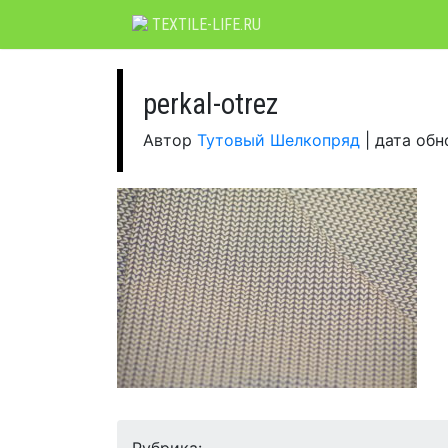
Skip
TEXTILE-LIFE.RU
to
content
perkal-otrez
Автор
Тутовый Шелкопряд
|
дата об