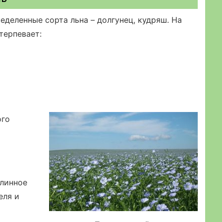
деленные сорта льна – долгунец, кудряш. На
терпевает:
ого
длинное
еля и