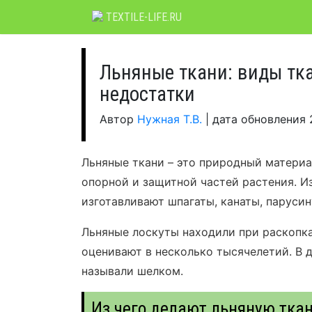
Skip
TEXTILE-LIFE.RU
to
content
Льняные ткани: виды тка
недостатки
Автор
Нужная Т.В.
|
дата обновления
Льняные ткани – это природный материа
опорной и защитной частей растения. И
изготавливают шпагаты, канаты, парусин
Льняные лоскуты находили при раскопка
оценивают в несколько тысячелетий. В 
называли шелком.
Из чего делают льняную тка