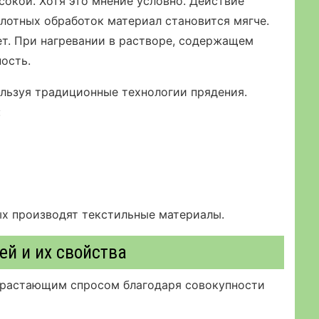
окой. Хотя это мнение условно. Действие
лотных обработок материал становится мягче.
т. При нагревании в растворе, содержащем
ость.
ользуя традиционные технологии прядения.
:
рых производят текстильные материалы.
ей и их свойства
озрастающим спросом благодаря совокупности