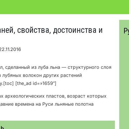
ней, свойства, достоинства и
Р
22.11.2016
л, сделанный из луба льна — структурного слоя
з лубяных волокон других растений
у.
[toc]
[the_ad id=»1659″]
х археологических пластов, возраст которых
давние времена на Руси льняные полотна
нь