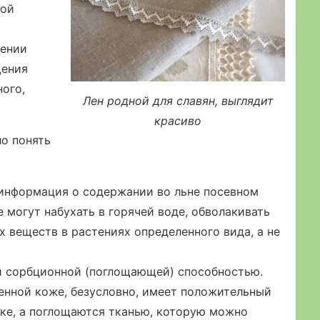
ной
дении
щения
ного,
Лен родной для славян, выглядит
красиво
о понять
 информация о содержании во льне посевном
могут набухать в горячей воде, обволакивать
х веществ в растениях определенного вида, а не
й сорбционной (поглощающей) способностью.
нной коже, безусловно, имеет положительный
нке, а поглощаются тканью, которую можно