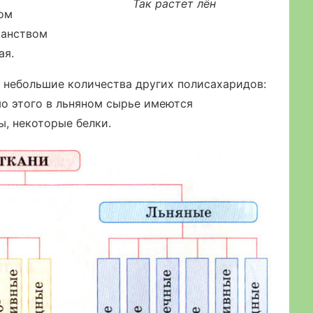
Так растет лён
ном
ранством
ая.
 небольшие количества других полисахаридов:
о этого в льняном сырье имеются
ы, некоторые белки.