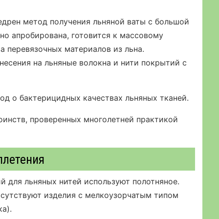
едрен метод получения льняной ваты с большой
о апробирована, готовится к массовому
а перевязочных материалов из льна.
несения на льняные волокна и нити покрытий с
од о бактерицидных качествах льняных тканей.
оинств, проверенных многолетней практикой
плетения
й для льняных нитей используют полотняное.
исутствуют изделия с мелкоузорчатым типом
а).