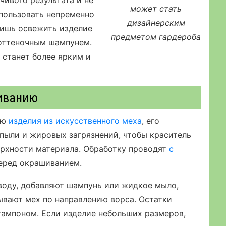
чивого результата и не
может стать
пользовать непременно
дизайнерским
лишь освежить изделие
предметом гардероба
 оттеночным шампунем.
 станет более ярким и
шиванию
ию
изделия из искусственного меха
, его
пыли и жировых загрязнений, чтобы краситель
ерхности материала. Обработку проводят
с
еред окрашиванием.
воду, добавляют шампунь или жидкое мыло,
ывают мех по направлению ворса. Остатки
ампоном. Если изделие небольших размеров,