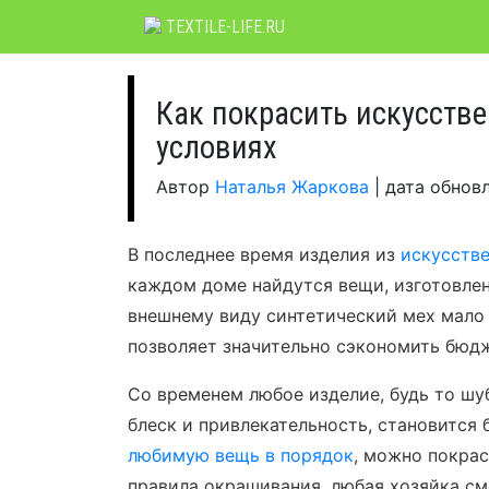
Skip
TEXTILE-LIFE.RU
to
content
Как покрасить искусств
условиях
Автор
Наталья Жаркова
|
дата обнов
В последнее время изделия из
искусстве
каждом доме найдутся вещи, изготовлен
внешнему виду синтетический мех мало 
позволяет значительно сэкономить бюдж
Со временем любое изделие, будь то шуб
блеск и привлекательность, становится
любимую вещь в порядок
, можно покрас
правила окрашивания, любая хозяйка см