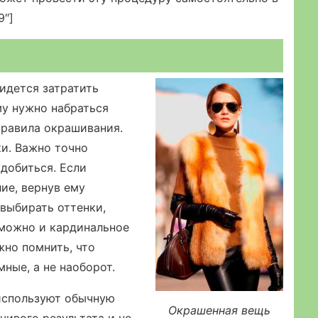
9″]
идется затратить
му нужно набраться
правила окрашивания.
ки. Важно точно
 добиться. Если
ие, вернув ему
 выбирать оттенки,
зможно и кардинальное
жно помнить, что
ные, а не наоборот.
используют обычную
Окрашенная вещь