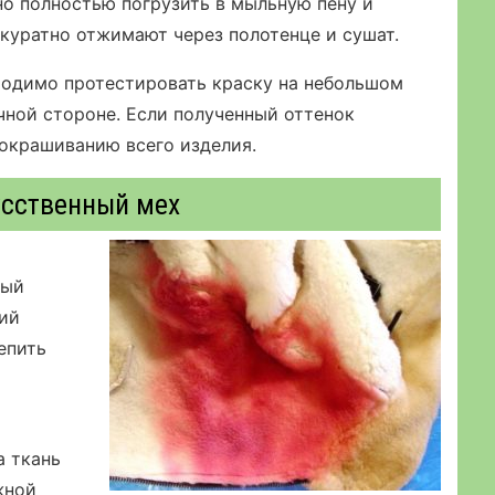
но полностью погрузить в мыльную пену и
ккуратно отжимают через полотенце и сушат.
ходимо протестировать краску на небольшом
чной стороне. Если полученный оттенок
 окрашиванию всего изделия.
усственный мех
дый
ший
епить
а ткань
жной