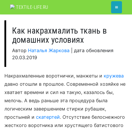
Skip
≡
TEXTILE-LIFE.RU
to
content
Как накрахмалить ткань в
домашних условиях
Автор
Наталья Жаркова
|
дата обновления
20.03.2019
Накрахмаленные воротнички, манжеты и
кружева
давно отошли в прошлое. Современной хозяйке не
хватает времени и сил на такую, казалось бы,
мелочь. А ведь раньше эта процедура была
логическим завершением стирки рубашек,
простыней и
скатертей
. Отсутствие белоснежного
жесткого воротника или хрустящего батистового