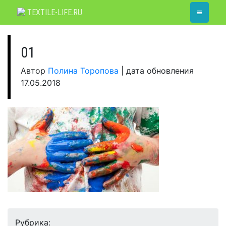
Skip
≡
TEXTILE-LIFE.RU
to
content
01
Автор
Полина Торопова
|
дата обновления
17.05.2018
Рубрика: