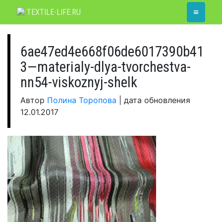
Skip
≡
TEXTILE-LIFE.RU
to
content
6ae47ed4e668f06de6017390b41
3—materialy-dlya-tvorchestva-
nn54-viskoznyj-shelk
Автор
Полина Торопова
|
дата обновления
12.01.2017