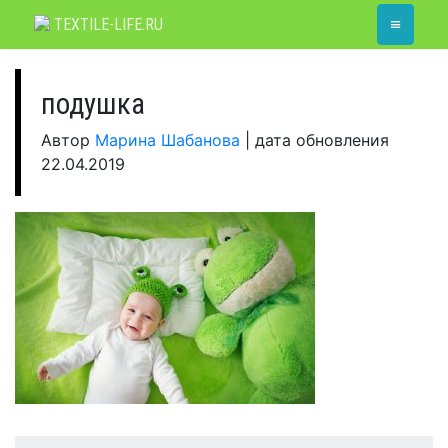
Skip
≡
TEXTILE-LIFE.RU
to
content
подушка
Автор
Марина Шабанова
|
дата обновления
22.04.2019