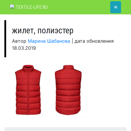
Skip
≡
TEXTILE-LIFE.RU
to
content
жилет, полиэстер
Автор
Марина Шабанова
|
дата обновления
18.03.2019